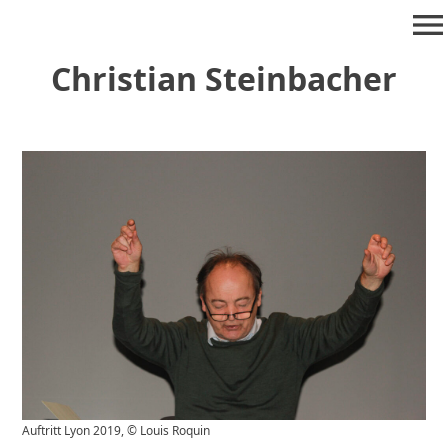
Zum
menu
Inhalt
springen
Christian Steinbacher
Auftritt Lyon 2019, © Louis Roquin