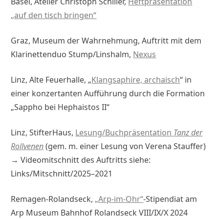
Basel, Atelier Christoph Schiller,
Heftpräsentation
„auf den tisch bringen“
Graz, Museum der Wahrnehmung, Auftritt mit dem
Klarinettenduo Stump/Linshalm,
Nexus
Linz, Alte Feuerhalle, „
Klangsaphire, archaisch
“ in
einer konzertanten Aufführung
durch die Formation
„Sappho bei Hephaistos II“
Linz, StifterHaus,
Lesung/Buchpräsentation
Tanz der
Rollvenen
(gem. m. einer Lesung von Verena Stauffer)
→ Videomitschnitt des Auftritts siehe:
Links/Mitschnitt/2025–2021
Remagen-Rolandseck,
„Arp-im-Ohr“
-Stipendiat am
Arp Museum Bahnhof Rolandseck VIII/IX/X 2024